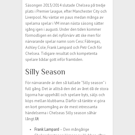
Säsongen 2013/2014 slutade Chelsea på tredje
plats i Premier League, efter Manchester City och
Liverpool. Nu väntar en paus medan många av
spelarna spelar i VM innan nästa säsong sätter
igång igen i augusti. Under den tiden kommer
förmodligen en del nyförvärv att ske men för
närvarande spelar namn som Cesc Fàbregas,
Ashley Cole, Frank Lampard och Petr Cech för
Chelsea. Tidigare resultat och kompetenta
spelare bådar gott inför framtiden.
Silly Season
För närvarande är den så kallade “Silly season” i
full gång. Det är alltså den del av året då de stora
ligorna har uppehåll och spelare byts, säljs och
köps mellan klubbarna. Därför så tänkte vi göra
en kort genomgång av de mest intressanta
händelserna i Chelseas Silly season såhär
långt.
Ut
Frank Lampard
– Den mångårige