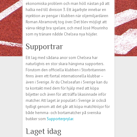
ekonomiska problem och man höll nästan på att
halka ned till division 3. Ett ägarbyte innebar en
injektion av pengar i klubben när oljemiljardären
Roman Abramovitj tog över. Det blev möjligt att
värva riktigt bra spelare, och med José Mourinho
som ny tränare nådde Chelsea nya höjder.
Supportrar
Ett lag med sådana anor som Chelsea har
naturligtvis en stor skara hängivna supporters.
Förutom den officiella klubben i Storbritannien
finns även ett flertal internationella klubbar –
även i Sverige. Är du Chelseafan i Sverige kan du
ta kontakt med dem för hjälp med att köpa
biljetter och även för att träffa likasinnade inför
matcher. Att laget är populärt i Sverige är också
tydligt genom att det går att köpa matchtröjor för
både hemma- och bortamatcher på svenska
butiker som
Supporterprylar
.
Laget idag