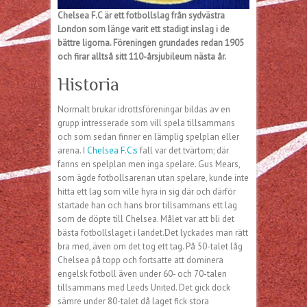
Chelsea F.C är ett fotbollslag från sydvästra
London som länge varit ett stadigt inslag i de
bättre ligorna. Föreningen grundades redan 1905
och firar alltså sitt 110-årsjubileum nästa år.
Historia
Normalt brukar idrottsföreningar bildas av en
grupp intresserade som vill spela tillsammans
och som sedan finner en lämplig spelplan eller
arena. I
Chelsea F.C:s
fall var det tvärtom; där
fanns en spelplan men inga spelare. Gus Mears,
som ägde fotbollsarenan utan spelare, kunde inte
hitta ett lag som ville hyra in sig där och därför
startade han och hans bror tillsammans ett lag
som de döpte till Chelsea. Målet var att bli det
bästa fotbollslaget i landet.Det lyckades man rätt
bra med, även om det tog ett tag. På 50-talet låg
Chelsea på topp och fortsatte att dominera
engelsk fotboll även under 60- och 70-talen
tillsammans med Leeds United. Det gick dock
sämre under 80-talet då laget fick stora