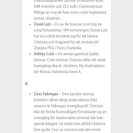
Chelseakaptenen lämnar nu klubben efter
648 matcher och 211 mål i Chelseatröjan.
Många är nog de fans som sörjer kaptenens
avslut i klubben.
David Luiz
– En av de brassar som tog de
sista förlusterna i VM-turneringen, David Luiz
har nu också bestämt sig för att lämna
Chelsea och England för att ansluta till
Zlatans PSG i Paris, Frankrike.
Ashley Cole –
En annan gammal hjälte
lämnar. Cole lämnar Chelsea efter ett antal
framgångsrika år i klubben. Ny klubbadress
blir Roma i italienska Serie A.
In
Cesc Fabregas
– Den kanske största
bomben såhär långt under denna Silly
season är Fabregas övergång till Chelsea.
När de flesta förmodligen förväntade sig en
övergång till stadsrivalen Arsenal där han
spelat tidigare, så valde han alltså Chelsea.
Den gode Cesc är numera inte den mest